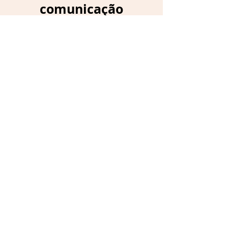
comunicação
Se você não quer perder nenhum
conteúdo, saber das promoções e
ainda receber cupons de desconto,
se cadastre aqui:
Instagram
WhatsApp
Assinaturas
Loja
Resenhas
Envio e Devoluções