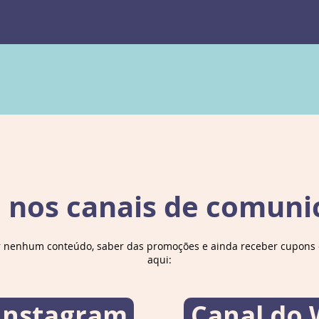
ediç
e nos canais de comuni
r nenhum conteúdo, saber das promoções e ainda receber cupons d
aqui:
 Instagram
Canal do