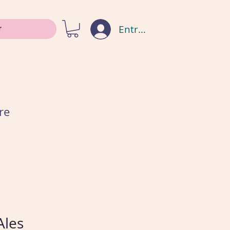
Entrar
re
Ales