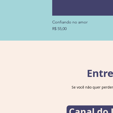
Confiando no amor
Preço
R$ 55,00
Entr
Se você não quer perde
Canal do