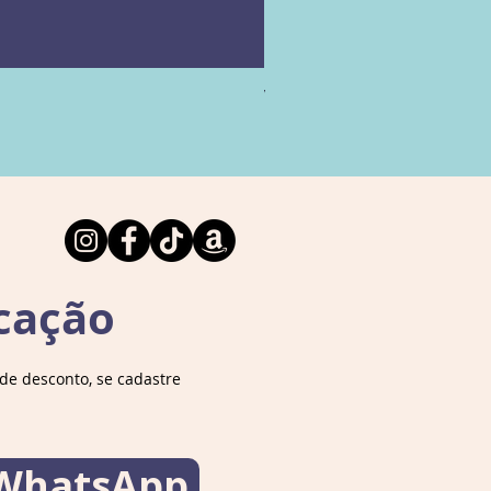
Editora ‏ : ‎
Companhia das Letras; 1ª
Vamos falar sobre Arqueolog
Esgotado
ão (25 setembro 2023)
Idioma ‏ : ‎
Português
Capa comum ‏ : ‎
112 páginas
ISBN-10 ‏ : ‎
8535935428
ISBN-13 ‏ : ‎
978-8535935424
Dimensões ‏ : ‎
14 x 1 x 21 cm
cação
e desconto, se cadastre
 WhatsApp