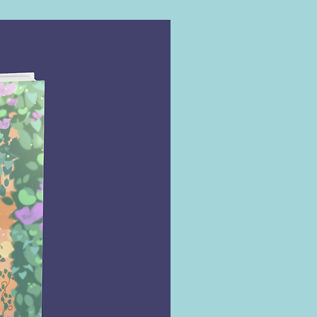
que remontam a cinco gerações,
, a trisavó de Asle. Na prosa vívida
ante que fez do norueguês Jon
m dos mais destacados autores
orâneos, esses momentos ―
omo os fantasmas do presente e do
 ― coexistem no mesmo espaço.
É
 uma obra-prima visionária e
 uma reflexão assombrosa sobre o
perda e o legado de nossos
sados.
 maiores escritores da Europa." ―
e Knausgård
tt do século XXI." ―
Le Monde
antamentos de Fosse são tão