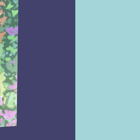
áveis quanto as sinfonias de Philip
u as tomadas de Béla Tarr." ―
The
eview
s melhores trabalhos de
r,
É a Ales
trata de nossa relação
ável com o passado e do reverberar
so da história através das gerações.
 de vozes e narrativas que se
pem e interferem umas nas outras,
etrata a dor ― e o amor ― que
odem ser expressos em palavras."
tlantic
es do produto