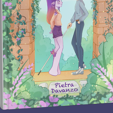
indecifr
Glass o
Paris R
"Como o
Faulkne
inescap
misterio
Por meio
interrom
Fosse r
nunca p
―
The A
Detalh