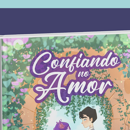
dramas 
até Ales
e alucin
Fosse u
contemp
assim c
passado
a Ales
é
oferece
amor, a 
antepas
"Um dos
Karl Ov
"O Becke
"Os enc