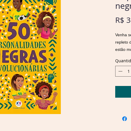
neg
R$ 3
Venha se
repleto
estão m
nomes c
Quanti
dos Reis
Palmares
história
perseve