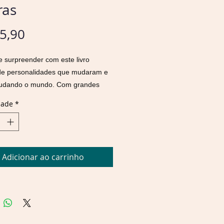
ras
Preço
5,90
 surpreender com este livro
 de personalidades que mudaram e
udando o mundo. Com grandes
omo Djamila Ribeiro, Maria Firmina
dade
*
, Silvio Almeida e Zumbi dos
, você vai se inspirar com suas
s de superação, coragem,
rança e muito mais!
Adicionar ao carrinho