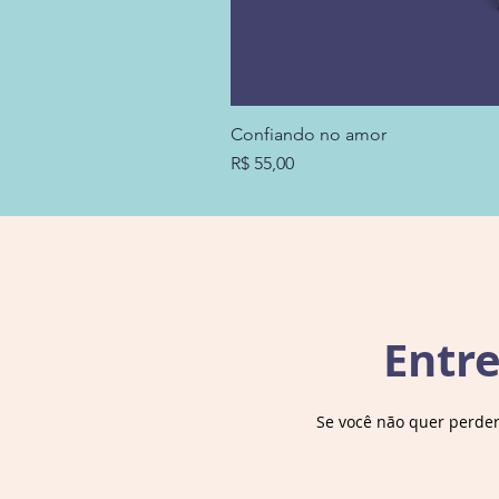
Confiando no amor
Preço
R$ 55,00
Entr
Se você não quer perde