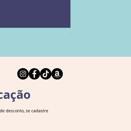
Vamos falar sobre Arqueolog
Esgotado
cação
e desconto, se cadastre