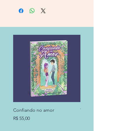
Confiando no amor
Vamos falar sobre Arqu
Preço
Preço
R$ 55,00
R$ 39,00