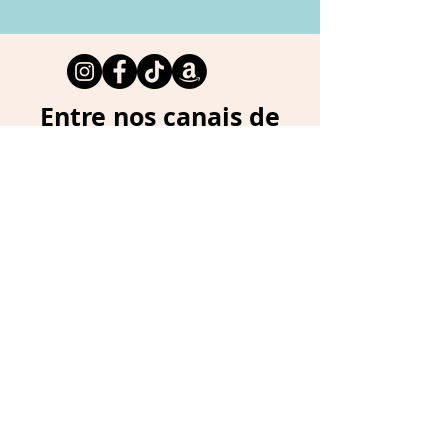
Entre nos canais de
comunicação
Se você não quer perder nenhum
conteúdo, saber das promoções e
ainda receber cupons de desconto,
se cadastre aqui:
Instagram
WhatsApp
Assinaturas