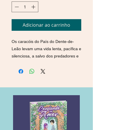
Adicionar ao carrinho
Os caracóis do País do Dente-de-
Leão levam uma vida lenta, pacífica e
silenciosa, a salvo dos predadores e
de outros riscos. Um deles, porém,
insiste em ter um nome e descobrir
quais são os motivos da sua lentidão.
Para isso, ele parte numa viagem de
autodescoberta, onde se depara com
uma ameaça que coloca a sua vida e
a de seus companheiros em perigo.