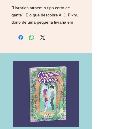
“Livrarias atraem o tipo certo de
gente”. É o que descobre A. J. Fikry,
dono de uma pequena livraria em
Alice Island. O slogan da sua loja é
“Nenhum homem é uma ilha; Cada
livro é um mundo”. Apesar disso, A. J.
se sente sozinho, tudo em sua vida
parece ter dado errado. Até que um
pacote misterioso aparece na livraria.
A entrega inesperada faz A. J. Fikry
rever seus objetivos e se perguntar
se é possível começar de novo. Aos
poucos, A. J. reencontra a felicidade
e sua livraria volta a alegrar a
pequena Alice Island.