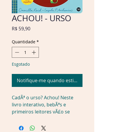
ACHOU! - URSO
Preço
R$ 59,90
Quantidade
*
Esgotado
Notifique-me quando estiver disponível
CadÃª o urso? Achou! Neste 
livro interativo, bebÃªs e 
primeiros leitores vÃ£o se 
divertir aos montes com uma 
das brincadeiras mais queridas 