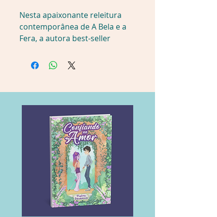
Nesta apaixonante releitura 
contemporânea de A Bela e a 
Fera, a autora best-seller 
Jasmine Guillory mostra mais 
uma vez sua maestria ao 
reimaginar, para uma nova 
geração, um clássico tão antigo 
quanto o tempo…
Quando começou sua carreira 
no mercado editorial, Isabelle 
tinha expectativas enormes. 