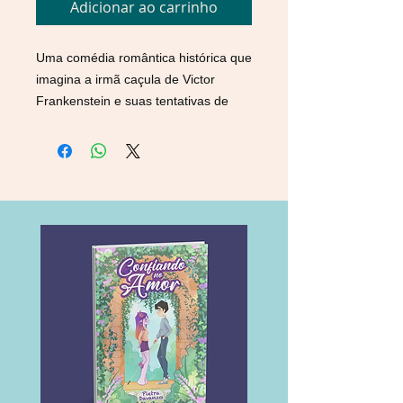
Adicionar ao carrinho
U
ma comédia romântica histórica que
imagina a irmã caçula de Victor
Frankenstein e suas tentativas de
criar o homem perfeito – uma
releitura do famoso clássico que nos
lembra de nunca julgar um homem
por seu cadáver!
Por várias gerações, todo integrante
da família Frankenstein encontrou
seu par ideal, assegurando uma vida
de aventuras felizes no matrimônio.
Angelika Frankenstein, inteligente,
bela e excêntrica, esgotou suas