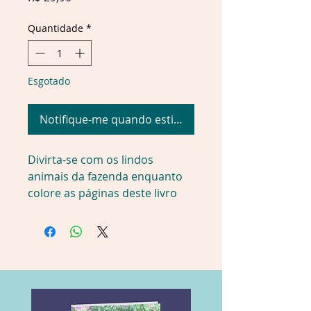
Quantidade
*
Esgotado
Notifique-me quando estiver disponível
Divirta-se com os lindos
animais da fazenda enquanto
colore as páginas deste livro
com a caneta especial para
descobrir as cenas secretas e
encontrar os itens. Depois, é só
esperar secar e recomeçar a
brincadeira.
Detalhes do produto