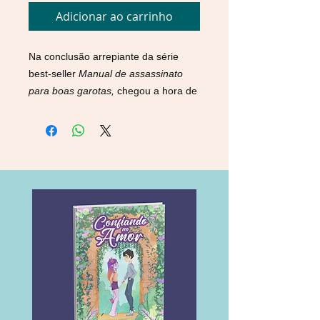
Adicionar ao carrinho
Na conclusão arrepiante da série
best-seller
Manual de assassinato
para boas garotas,
chegou a hora de
Pip salvar a si mesma
Pip está prestes a ir para a
faculdade, mas ainda é assombrada
pelo desfecho de sua investigação
mais recente. Devido à fama de
detetive amadora, ela se acostumou
a receber ameaças na internet. Mas,
nos últimos tempos, uma pergunta
não para de surgir:
Quem vai
investigar quando você desaparecer?
Após uma série de eventos