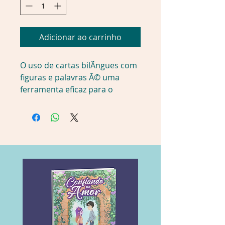
Adicionar ao carrinho
O uso de cartas bilÃ­ngues com 
figuras e palavras Ã© uma 
ferramenta eficaz para o 
aprendizado de inglÃªs. A 
associaÃ§Ã£o entre imagens e 
palavras facilita a 
memorizaÃ§Ã£o e promove um 
aprendizado natural, tornando 
o processo mais interativo, 
dinÃ¢mico e visualmente 
estimulante. Detalhes do 
produto
Editora â : â Ciranda Cultural