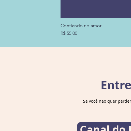
Confiando no amor
Preço
R$ 55,00
Entr
Se você não quer perde
Canal do