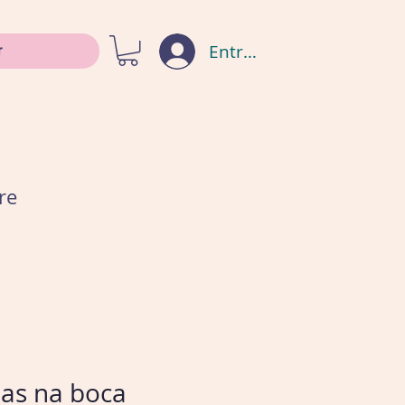
Entrar
re
zas na boca