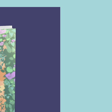
nte de Brenda Navarro. 
es do produto
(23 
2023)
Idioma ‏ : ‎ Português
Capa comum ‏ : ‎ 176 páginas
ISBN-10 ‏ : ‎ 6555530995
ISBN-13 ‏ : ‎ 978-6555530995
Dimensões ‏ : ‎ 13.5 x 1.4 x 20.8 cm