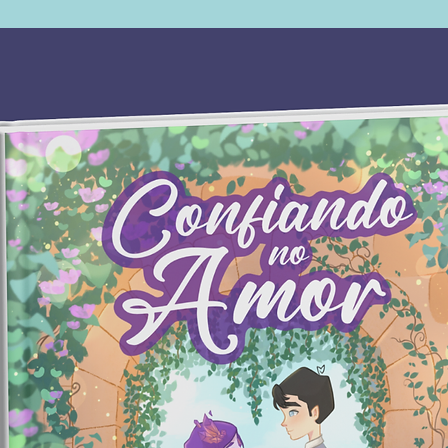
inebria
Detalh
Editora ‏ : ‎ Dublinense; 1ª edição 
junho 