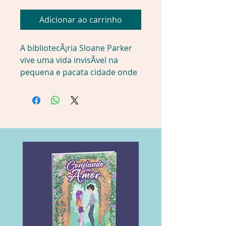
Adicionar ao carrinho
A bibliotecÃ¡ria Sloane Parker 
vive uma vida invisÃ­vel na 
pequena e pacata cidade onde 
mora. Ela nÃ£o se considera 
solitÃ¡ria, mas aguarda 
ansiosamente pelo momento 
do dia em que o velho 
mesquinho Arthur McLachlan 
virÃ¡ folhear livros pelas 
prateleiras e insultÃ¡-la 
alegremente â o embate entre 
eles torna-se o ponto alto do 
seu dia.
AtÃ© que, certa manhÃ£, 