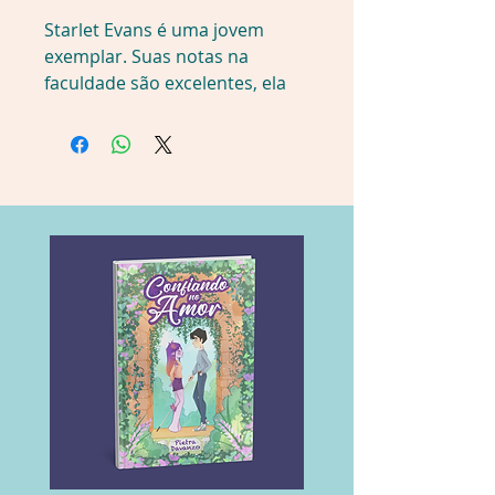
Starlet Evans é uma jovem 
exemplar. Suas notas na 
faculdade são excelentes, ela 
tem um namorado 
maravilhoso, e tudo em sua 
vida está de acordo com o 
plano de ação traçado para 
conquistar o futuro que 
sempre quis – um futuro que 
sua falecida mãe aprovaria, 
acredita ela. Até que, no dia do 
seu aniversário de 21 anos, ela 
flagra o namorado com outra e 
o sonho de uma vida perfeita 
vai por água abaixo.