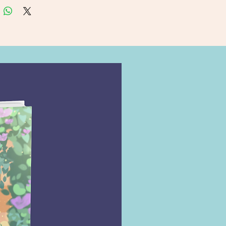
nhado de uma refeiÃ§Ã£o 
rtante. Ao longo das 
Ãµes, diversos personagens 
 ao estabelecimento, cada 
suas prÃ³prias histÃ³rias e 
s. Em meio a livros e sabores, 
escobrem consolo, 
Ã§Ã£o e novas perspectivas 
as vidas.
traordinÃ¡ria cozinha dos 
 cada visitante encontra mais 
 um livro; encontra um 
o para a cura. Detalhes do 
o
â : â Gutenberg; 1Âª 