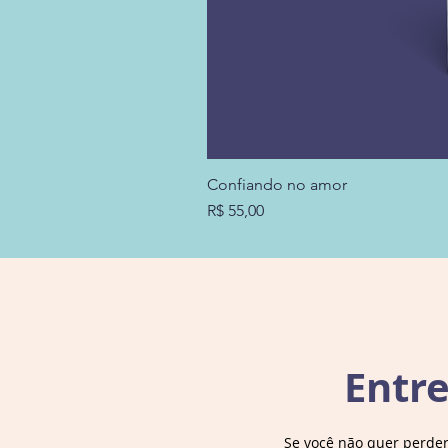
Confiando no amor
Preço
R$ 55,00
Entr
Se você não quer perde