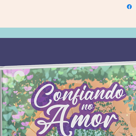
acompa
reconfo
estaÃ§
chegam
um com 
desafio
eles d
inspira
para su
Em A ex
livros,
do que
caminh
produt
Editora 