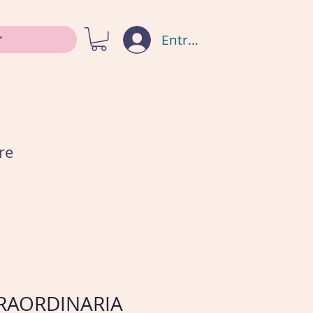
Entrar
re
RAORDINARIA