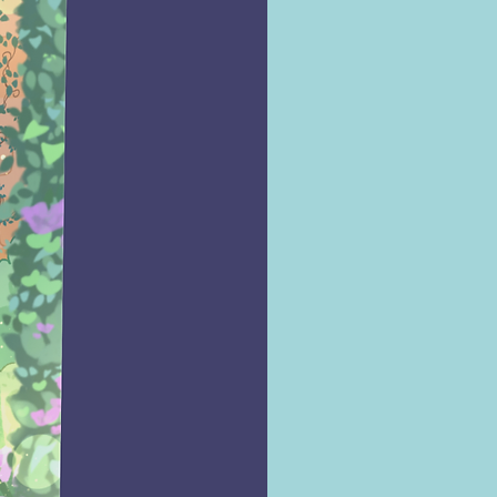
o (10 fevereiro 2025)
 : â PortuguÃªs
mum â : â 256 pÃ¡ginas
â : â 8582357826
 â : â 978-8582357828
µes â : â 14 x 1.2 x 21 cm