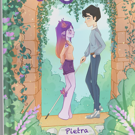
ediÃ§Ã£
Idioma â
Capa co
ISBN-10 
ISBN-13
DimensÃ