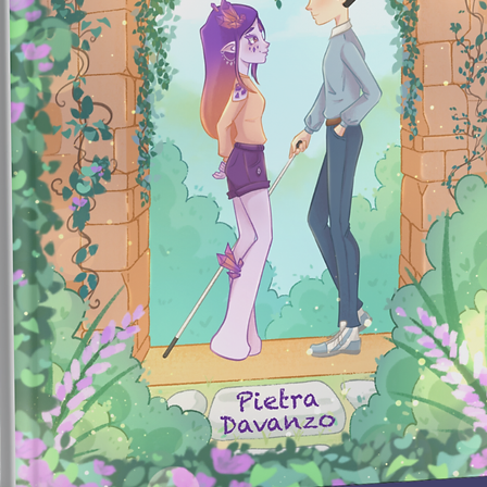
o futu
de um s
vai em
para s
princip
acadêm
Com ap
para t
os regi
guiá-lo
Peter 
submu
de que
Inferno
como a 
descre
a soluç
Peter 