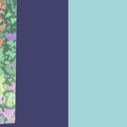
ro dela agora está nas mãos
er espectral. Mas Alice não
barcar nessa jornada sozinha:
eu azar, Peter Murdoch, seu
al rival ao estrelato
ico, teve a mesma ideia.
enas um punhado de giz
raçar pentagramas mágicos e
stros de Dante e Orfeu para
s através do Inferno, Alice e
vão se embrenhar pelo
ndo para salvar um homem
m nem sequer gostam. O
, no entanto, não parece ser
literatura e a filosofia
vem. E a magia nem sempre é
ão. Há algo que une Alice e
e pode transformá-los nos