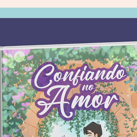
Grimes
Mas Gri
Rígido 
ultrap
univer
erro p
fatal, 
profes
experi
culpa t
O reno
Infern
árido 
tribun
as vici
alterna