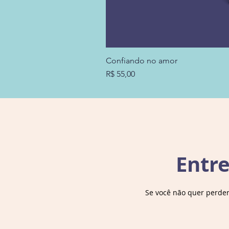
Confiando no amor
Preço
R$ 55,00
Entr
Se você não quer perde