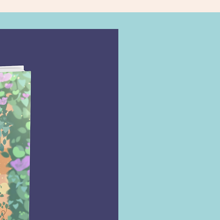
, o maior mago do mundo.
mes não é uma figura fácil.
e exigente, é capaz de
assar qualquer limite. E em um
so onde cometer o menor
ode ser física e moralmente
Alice se vê sem rumo quando o
sor morre em um
mento mágico simples. E a
alvez seja dela.
mado professor vai parar no
o ― um lugar inclemente,
e sombrio, composto por
ais que expõem os pecados e
ssitudes humanas. E não resta
tiva a não ser buscá-lo. Afinal,