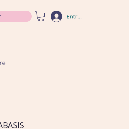
Entrar
re
ABASIS