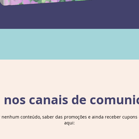
aliados
de vez 
Em uma
cáustic
círculo
Kuang u
e mito
debate
estrut
uma bu
para a
encont
e nos canais de comuni
intrin
Detalh
r nenhum conteúdo, saber das promoções e ainda receber cupons d
aqui: