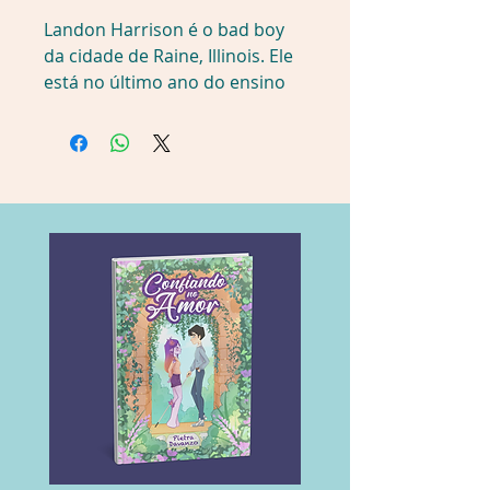
Landon Harrison é o bad boy 
da cidade de Raine, Illinois. Ele 
está no último ano do ensino 
médio, é o cara mais popular 
da escola e vem de uma família 
abastada. Todos acham que ele 
tem o mundo a seus pés. Mas, 
sob essa superfície, a verdade é 
completamente diferente. 
Landon é um rapaz triste, 
melancólico e luta contra seus 
demônios.
Shay Gable é uma adolescente 
encantadora. Sensível, 
simpática e muito popular, ela 