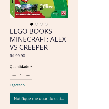
LEGO BOOKS -
MINECRAFT: ALEX
VS CREEPER
Preço
R$ 99,90
Quantidade
*
Esgotado
Notifique-me quando estiver disponível