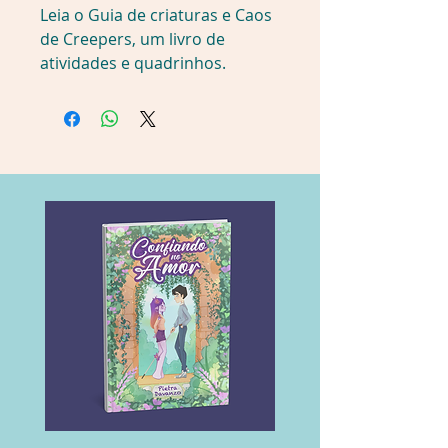
Leia o Guia de criaturas e Caos 
de Creepers, um livro de 
atividades e quadrinhos. 
Construa suas prÃ³prias 
minifiguras de Alex, o Creeper e 
o mini modelo TNT com as 15 
peÃ§as incluÃ­das e brinque no 
cenÃ¡rio desdobrÃ¡vel. Inclui 2 
livros de capa mole/brochura, 
um cenÃ¡rio desdobrÃ¡vel e 15 
peÃ§as Lego. 
Detalhes do produto
Editora â : â Catapulta
Data da publicaÃ§Ã£o â : â 7 
fevereiro 2026