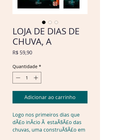
LOJA DE DIAS DE
CHUVA, A
Preço
R$ 59,90
Quantidade
*
Adicionar ao carrinho
Logo nos primeiros dias que 
dÃ£o inÃ­cio Ã  estaÃ§Ã£o das 
chuvas, uma construÃ§Ã£o em 
ruÃ­nas aparece.