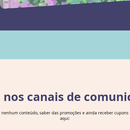
uma gra
Detalh
sete
e nos canais de comuni
r nenhum conteúdo, saber das promoções e ainda receber cupons d
aqui: