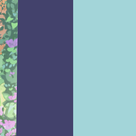
a as maneiras pelas quais eles
r incorporados ao dia a dia.
ditações até rituais de cura,
o por dicas de decoração e criação
etos pessoais, Cassandra Eason
um guia abrangente e inspirador
motiva a integrar os cristais em
 áreas da nossa vida.
cê um entusiasta experiente de
 ou um iniciante,
Manual Prático dos
é uma leitura enriquecedora e
rmadora. Cassandra Eason nos
que a conexão com a terra e suas
s dádivas pode nos proporcionar
 cura e um profundo senso de
to. Prepare-se para embarcar em
ada fascinante e descobrir como
nor dos cristais pode desencadear