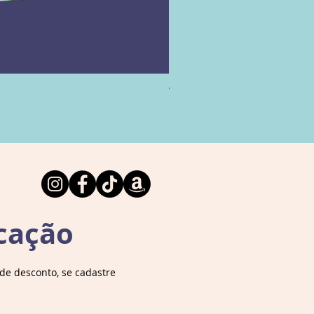
nde transformação na sua vida.
es do produto
Vamos falar sobre Arqueolog
Esgotado
Editora ‏ : ‎
Darkside; 1ª edição (18
mbro 2023)
Idioma ‏ : ‎
Português
Capa dura ‏ : ‎
128 páginas
ISBN-10 ‏ : ‎
6555983086
ISBN-13 ‏ : ‎
978-6555983081
Idade de leitura ‏ : ‎
18 anos e acima
cação
Dimensões ‏ : ‎
14 x 2 x 19 cm
e desconto, se cadastre