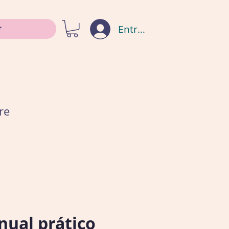
Entrar
re
ual prático