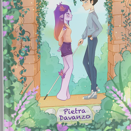
aprofund
podem se
Desde me
passand
de amul
fornece 
que nos 
todas as
S
eja vo
cristais
Cristais
transfo
lembra 
preciosa
clareza,
propósi
uma jorn
até o me