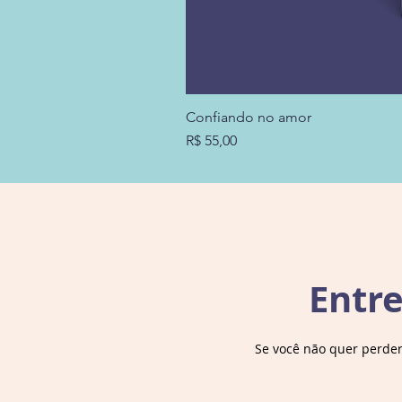
Confiando no amor
Preço
R$ 55,00
Entr
Se você não quer perde