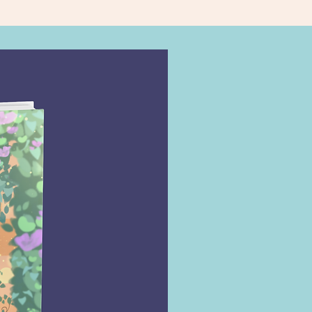
es.
ivro, vamos mergulhar nas origens
is da utilização de cristais para
uilíbrio energético e expansão da
cia. A autora nos orienta sobre
ecionar, limpar e energizar os
, permitindo que tiremos o máximo
 de suas potências únicas. Além
 guia oferece
insights
sobre os
 tipos de cristais e suas
ades específicas, permitindo que
tor encontre a pedra perfeita para
cessidades.
l Prático dos Cristais
não apenas
ntra nas propriedades físicas e
cas dos cristais, mas também