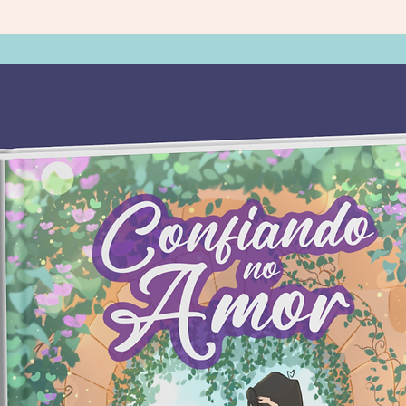
reluzent
Neste l
ancestra
cura, eq
consciên
como sel
cristais
proveito
disso, o
diversos
propried
cada lei
suas ne
O
Manua
se conce
energéti