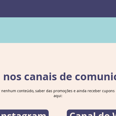
Agora,
maneir
provar 
ela é s
lida c
inespe
adotivo
contur
e nos canais de comuni
Será q
um amor
tudo o
r nenhum conteúdo, saber das promoções e ainda receber cupons d
passado
aqui:
sempre
Detalh
 Instagram
Canal do