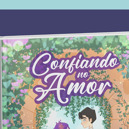
esperav
entreg
anos, u
persist
constr
biológi
raízes 
Mika p
moment
acredit
conect
garota 
se dá c
a adult
acha qu
alguns 