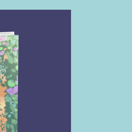
a: sua filha, Penny, que foi 
ue para a adoção há dezesseis 
ma garota esperta e 
ente, que está determinada a 
uir uma relação com a mãe 
ca e se familiarizar com suas 
japonesas.
assou anos imaginando esse 
o e quase não consegue 
ar que as duas estão se 
ando. Contudo, quando a 
diz que planeja visitá-la, Mika 
onta de que está longe de ser 
a responsável que a jovem 
e ela é, então decide forjar 
aspectos de sua vida 