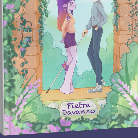
desast
O que 
inofen
grande 
uma ex
diferen
mulher
vida pr
apesar
verdade
compar
desejo
com a 