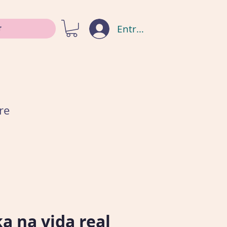
Entrar
re
a na vida real