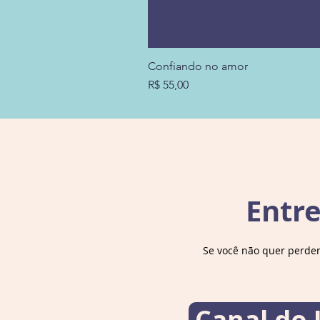
Confiando no amor
Preço
R$ 55,00
Entr
Se você não quer perde
Canal do