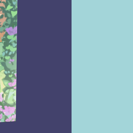
rosa.
começa com uma mentirinha 
siva acaba se tornando uma 
bola de neve. Mika inventa 
istência completamente 
te da sua, em que ela é uma 
 madura e bem-sucedida na 
ofissional e amorosa. Mas, 
 dos detalhes não serem 
iros, tudo o que 
tilhou com Penny é real: seus 
s, sonhos, medos e relação 
cultura japonesa.