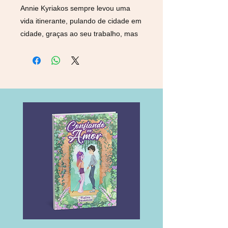
Annie Kyriakos sempre levou uma
vida itinerante, pulando de cidade em
cidade, graças ao seu trabalho, mas
está ficando cansada disso. Então,
quando a oportunidade de criar
raízes surge, mesmo que seja do
outro lado do mundo, ela aceita, mas
antes de ir embora decide viajar uma
última vez e passar duas semanas
com a melhor amiga, Darcy, em
Seattle.
Só que em vez de Darcy ela encontra
Brendon, o irmão caçula da amiga,
que ela conheceu como um garotinho
adorável e atrapalhado e agora é um
homem de ombros largos e… ainda
mais adorável. Mas Annie sabe que