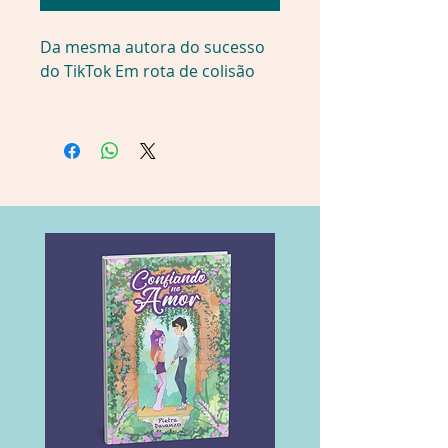
Da mesma autora do sucesso 
do TikTok Em rota de colisão
Elias Westbrook, de vinte e dois 
anos, é a mais nova 
contratação do time 
profissional de hóquei no gelo 
Toronto Thunder ― e está 
lidando com uma pressão 
intensa da mídia, da torcida e 
de sua própria equipe. Por ser 
o novato, todas as expectativas 
estão sobre ele, mas marcar 
seu primeiro gol está sendo 
mais difícil do que imaginava. .