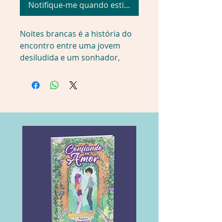
Notifique-me quando estiver disponível
Noites brancas é a história do 
encontro entre uma jovem 
desiludida e um sonhador, 
aquele que narra os eventos 
ocorridos ao longo de poucas 
noites, durante um período 
muito especial do ano em São 
Petersburgo, quando as noites 
não escurecem.
Perambulando pela cidade, e 
por vezes até conversando com 
seus prédios, o Sonhador 
conhece Nástienka, uma 