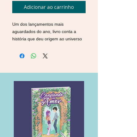
Adicionar ao carrinho
Um dos lançamentos mais
aguardados do ano, livro conta a
história que deu origem ao universo
do best-seller
Os dois morrem no
final
Em
Os dois morrem no final
, obra
que já vendeu mais de 100 mil
exemplares no Brasil,
acompanhamos a história
emocionante de Mateo e Rufus, dois
jovens que decidem compartilhar
seus últimos momentos e viver uma
vida inteira em um único dia. Agora,
Adam Silvera retorna com maestria
ao universo que conquistou fãs no