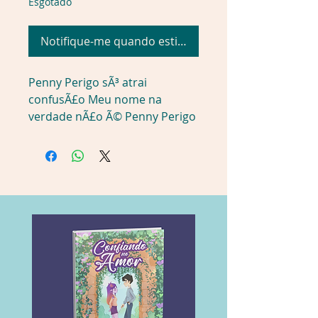
Esgotado
Notifique-me quando estiver disponível
Penny Perigo sÃ³ atrai 
confusÃ£o Meu nome na 
verdade nÃ£o Ã© Penny Perigo 
Ã Penelope Jones. Essa coisa de 
âPerigoâ Ã© uma BRINCADEIRA 
do meu pai. Mas eu nÃ£o vejo 
graÃ§a nenhuma. AlÃ©m disso, 
nÃ£o Ã© verdade que eu seja 
um perigo. Ã sÃ³ que Ã s vezes 
minhas IDEIAS BRILHANTES 
nÃ£o sÃ£o assim tÃ£o 
brilhantes. Tipo, nÃ£o era 
minha intenÃ§Ã£o deixar a 
minha priminha careca e 