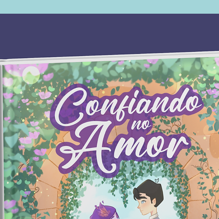
chances 
se esgue
quando 
determin
sabe qu
você e o
dele. El
program
universi
coisas, 
Mas ent
domínio:
um adve
Supremo
Pilantra
causar 
da facul