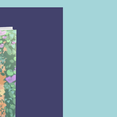
de estar vazio ― caso você queira
irar para um encontro secreto ―,
há uma mudança de hierarquia em
ada panelinha e, acima de tudo,
ando um cara não está tão a fim de
 que fazer para evitar cair no jogo
a usa essa sabedoria em seu
a de rádio, em que ajuda as
tárias a desenvolver, entre outras
conhecimentos em boylixologia.
ão surge um intruso em seu
 Malakai Korede. E Malakai não é
rsário comum. Ele é o Boy Lixo
, o Pegador dos Pegadores, o
 do Paço, que está conseguindo
um estrago na comunidade feminina
dade e sair ileso. Kiki não pode