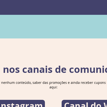
(15 f
e nos canais de comuni
r nenhum conteúdo, saber das promoções e ainda receber cupons d
aqui:
 Instagram
Canal do