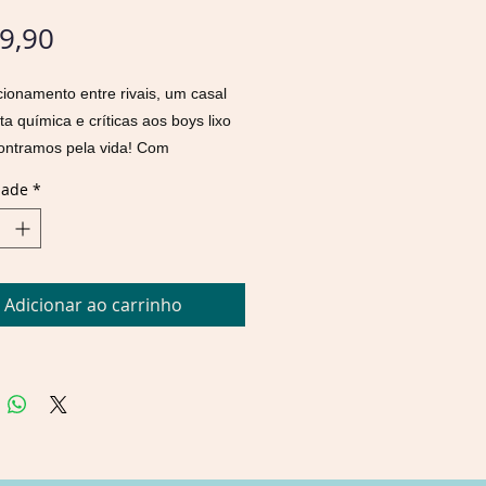
Preço
9,90
ionamento entre rivais, um casal
a química e críticas aos boys lixo
ontramos pela vida! Com
ias de músicas pop e R&B, você vai
dade
*
xonar pela comédia romântica
new
Bolu Babalola, eleita um dos 100
o ano pela revista
Times
e leitura do
 livro da Reese Witherspoon.
Adicionar ao carrinho
ce como mel, ela é ardida como
 e são perfeitos quando juntos.
jo sabe tudo sobre a vida do
da Faculdade Paço do Rio Branco.
 quando certo dormitório tem mais