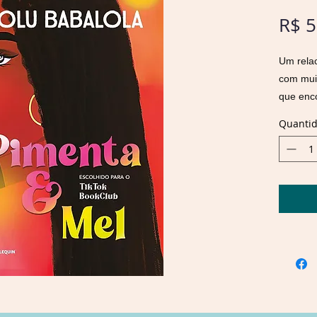
R$ 5
Um relac
com muit
que enc
referênc
Quanti
se apai
adult
de 
livros d
clube do
Ele é do
pimenta…
Kiki Ban
campus 
Ela sabe