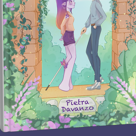
permitir 
que ela 
tem medo
Mas, dep
que pode
dois, um
― mas m
acabam 
salvar a
perigosa
cafajest
Detalh