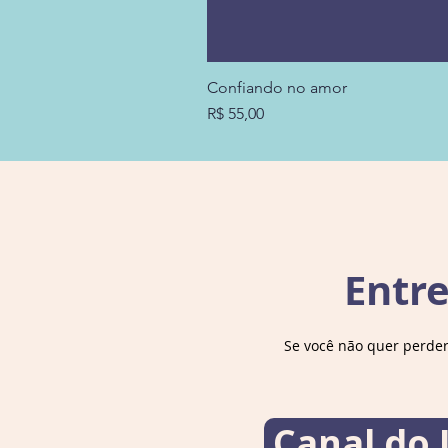
Confiando no amor
Preço
R$ 55,00
Entr
Se você não quer perde
Canal do