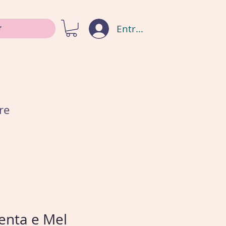
Entrar
re
enta e Mel