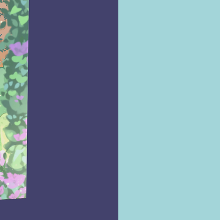
que ele altere o delicado equilíbrio
lutou tanto para construir, e não
 de confrontá-lo.
ois de um projeto da faculdade
 ser decisivo para o futuro dos
 ex grudento e um beijo inesperado
uito, muito bom ―, ela e Malakai
presos em um esquema para
 reputação de ambos. E Kiki se vê
mente perto de se apaixonar pelo
e sobre o qual alertou a todas.
es do produto
Editora ‏ : ‎
Harlequin Books; 1ª edição