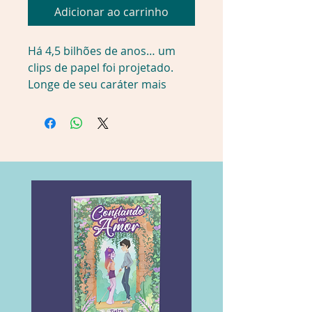
Adicionar ao carrinho
Há 4,5 bilhões de anos… um
clips de papel foi projetado.
Longe de seu caráter mais
elementar, organizando
documentos ou esquecido em
gavetas de escritório, o
AmigoCerto deveria cumprir
uma árdua tarefa: a de corrigir
erros ortográficos. A questão é
que ninguém passou a
escrever melhor com a sua
ajuda. Diante da frustração, e
para acabar com qualquer erro
de uma vez por todas, nada
parecia mais justo do que
transformar cada resquício de