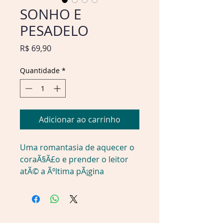
SONHO E
PESADELO
Preço
R$ 69,90
Quantidade
*
Adicionar ao carrinho
Uma romantasia de aquecer o 
coraÃ§Ã£o e prender o leitor 
atÃ© a Ãºltima pÃ¡gina
Em um mundo feito de 