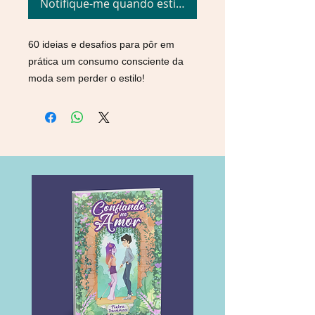
Notifique-me quando estiver disponível
60 ideias e desafios para pôr em
prática um consumo consciente da
moda sem perder o estilo!
O tema “consumo consciente” faz
parte do nosso repertório diário de
treinamento com clientes de
consultoria há alguns anos. Cada vez
mais se conversa sobre a ética e a
sustentabilidade das escolhas que
fazemos na vida e, especialmente, na
moda. Pensado pra escolhas de
vestir, raciocinando o consumo de
roupas com um viés da
descomplicação, queremos rever
nosso consumo de roupas, que
parece estar bem desregulado por