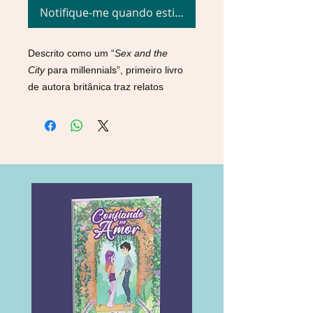
Notifique-me quando estiver disponível
Descrito como um “
Sex and the
City
para millennials”, primeiro livro
de autora britânica traz relatos
divertidíssimos sobre o drama e a
comédia da vida adulta
Dolly Alderton sabe bem do que está
falando. Ela sobreviveu aos seus
vinte anos com dignidade (mais ou
menos), e todo mundo que já passou
(ou está passando) por essa década
decisiva da vida sabe que chegar
inteiro aos trinta é um feito e tanto.
São muitas descobertas,
experimentações, romances
intensos, roubadas, porres