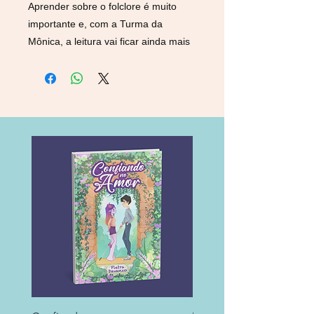
Aprender sobre o folclore é muito
importante e, com a Turma da
Mônica, a leitura vai ficar ainda mais
divertida! Boitatá, Iara, Saci e muitas
outras lendas brasileiras vão dar
asas à imaginação das crianças. Em
Curupira, encontramos a lenda do
menino de cabelos vermelhos e pés
virados para trás que protege a mata
e espanta quem tenta fazer mal aos
animais e ao meio ambiente.
Detalhes do produto