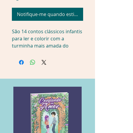
Notifique-me quando estiver disponível
São 14 contos clássicos infantis
para ler e colorir com a
turminha mais amada do
Brasil! Imperdível!
Detalhes do produto
Editora ‏ : ‎
Girassol
Data da publicação ‏ : ‎
13
março 2018
Edição ‏ : ‎
1ª
Idioma ‏ : ‎
Português
Número de páginas ‏ : ‎
16
páginas
ISBN-10 ‏ : ‎
8539422891