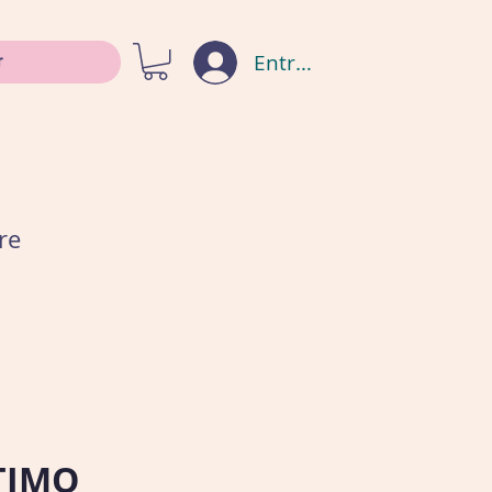
Entrar
re
TIMO