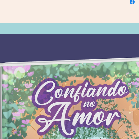
ele ac
velho 
das Qui
objeto
assass
instaur
turma 
aÃ§Ã£o
Desta v
septua
invest
antigu
joga li
nÃ£o Ã©
quando
passo Ã