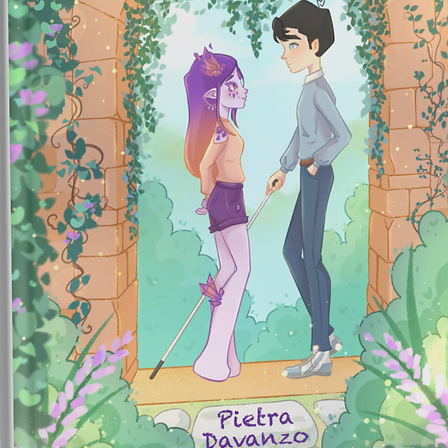
falsifi
implacÃ¡
e Ibra
pessoa
Com o p
sensaÃ§
caso ma
enfrent
Novas 
ameaÃ§a
amigos
confiar
depara
soluÃ§