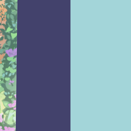
cadores e uma investigadora 
vel â, e Elizabeth, Joyce, Ron 
him ainda tÃªm questÃµes 
is urgentes com que lidar.
assar dos dias, a 
Ã£o de que esse talvez seja o 
is perigoso que jÃ¡ 
aram fica cada vez mais forte. 
mortes se acumulam, a 
 se intensifica e os quatro 
 nÃ£o sabem em quem 
. Teriam eles finalmente se 
do com um problema sem 
Ã£o?