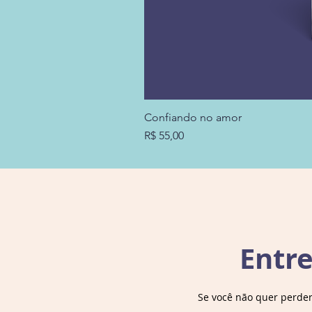
Confiando no amor
Preço
R$ 55,00
Entr
Se você não quer perde