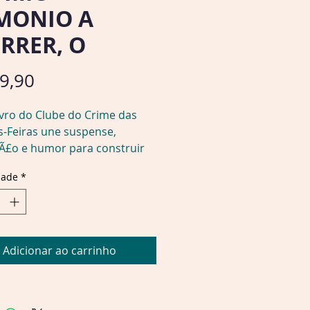
MONIO A
RRER, O
Preço
9,90
vro do Clube do Crime das 
-Feiras une suspense, 
£o e humor para construir 
io sensÃ­vel e cheio de 
dade
*
oltas
 Ã© de fim de ano, e um 
Adicionar ao carrinho
 objeto estÃ¡ sendo 
ortado clandestinamente pelo 
 da Inglaterra. No fim da rota, 