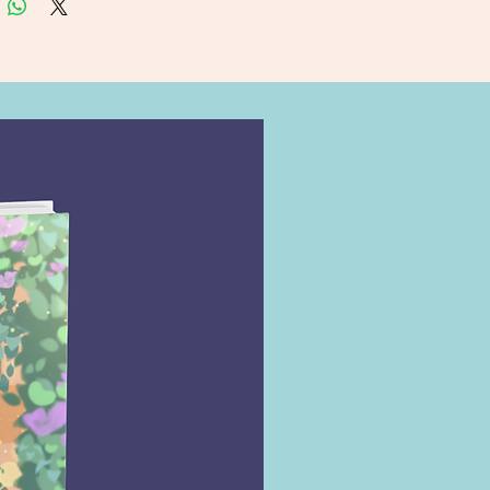
aba parando nas mÃ£os de um 
conhecido do Clube do Crime 
ntas-Feiras â mas, quando o 
 desaparece e o homem Ã© 
inado, um verdadeiro caos se 
a. E Ã© aÃ­ que essa animada 
de aposentados entra em 
.
ez, o grupo de detetives 
genÃ¡rios se lanÃ§a em uma 
igaÃ§Ã£o no ramo das 
idades, onde nem sempre se 
mpo. Achar um assassino 
 moleza â principalmente 
 precisam estar sempre um 
  frente de traficantes, 