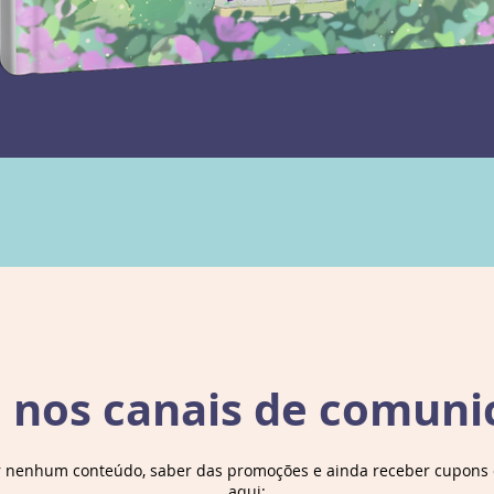
Nesta 
Crime d
Osman 
emoÃ§Ã
humor 
verdade
pode a
mistÃ©
outro, 
atÃ© qu
Detalh
Editora â
e nos canais de comuni
ediÃ§Ã£
Idioma â
r nenhum conteúdo, saber das promoções e ainda receber cupons d
aqui: