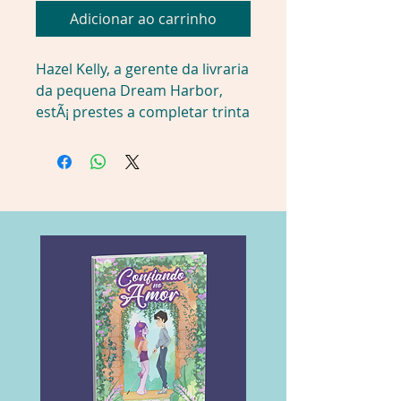
Adicionar ao carrinho
Hazel Kelly, a gerente da livraria 
da pequena Dream Harbor, 
estÃ¡ prestes a completar trinta 
anos, mas nÃ£o se sente muito 
animada com a perspectiva. 
Caseira e leitora voraz, ela 
sempre preferiu um bom livro 
a uma balada, mas a ideia de 
chegar aos trinta sem ter feito 
nenhuma loucura parece 
entediante demais, e Hazel 
sente que estÃ¡ na hora de dar 
uma chacoalhada em sua vida.