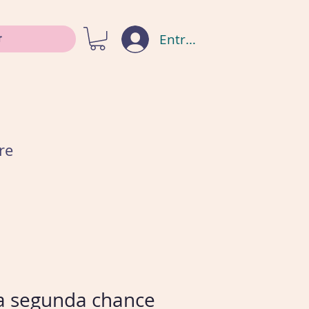
Entrar
re
 segunda chance