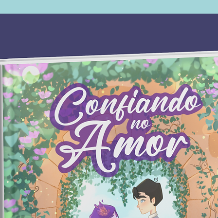
roteiris
última p
filmagem
Tate vê
para as
sempre s
por ter 
se perg
traiu. E
avançam
conduzir
descobr
ser cont
rainhas 
que teve
amor o r
partir d
deve da