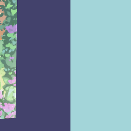
PUBLISHERS WEEKLY
es do produto
Editora ‏ : ‎
Faro Editorial; 1ª edição (9
mbro 2022)
Idioma ‏ : ‎
Português
Capa comum ‏ : ‎
256 páginas
ISBN-10 ‏ : ‎
6559571947
ISBN-13 ‏ : ‎
978-6559571949
Dimensões ‏ : ‎
23 x 3 x 16 cm