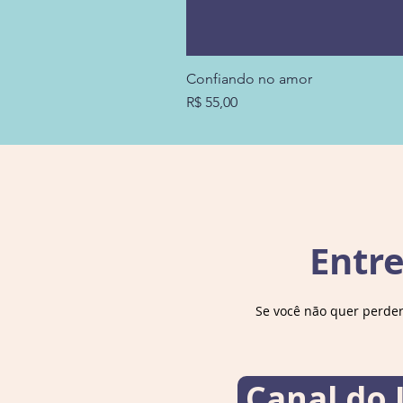
Confiando no amor
Preço
R$ 55,00
Entr
Se você não quer perde
Canal do