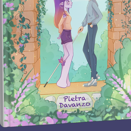
não.” 
Detalh
sete