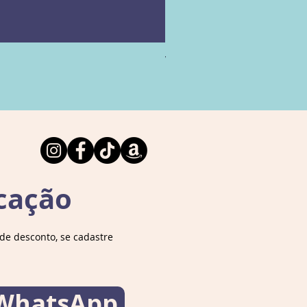
Vamos falar sobre Arqueolog
Esgotado
cação
e desconto, se cadastre
 WhatsApp