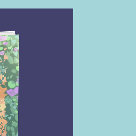
ta do longa-metragem é Sam, a
essoa que esperava ver no set de
. Nessa grande ironia do destino,
 os traumas do passado retornarem
sombrar o papel de destaque que
onhou. Parte de si está nervosa
que contracenar com o pai; a outra,
unta constantemente por que Sam a
, à medida que as gravações
, Tate se sente mais segura para
 a própria narrativa – mas
e que algumas coisas não podem
roladas. “Neste novo livro das
das comédias românticas, uma atriz
 o coração partido por seu primeiro
eencontra no set de filmagem, e a
ali ela começa a se perguntar se
r a ele uma segunda chance ou