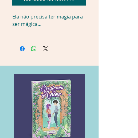
Ela não precisa ter magia para
ser mágica…
No coração de Adenashire, em
um mundo onde reinam as
iguarias de elfos e anões, a
confeiteira humana Arleta
Starstone precisa trabalhar
duas vezes mais para
aperfeiçoar suas combinações
únicas de doces com ervas
medicinais. Então quando seu
vizinho orc (e também seu
maior fã) inscreve em segredo
uma de suas criações na
prestigiada Batalha dos
Aventais de Langheim, Arleta