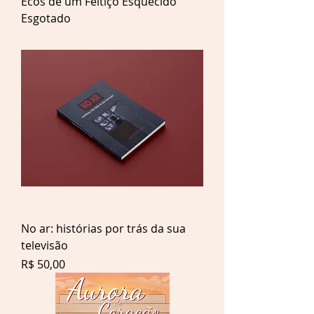
Ecos de um Feitiço Esquecido
Esgotado
No ar: histórias por trás da sua
televisão
Preço
R$ 50,00