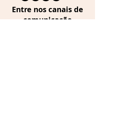
Entre nos canais de
comunicação
Se você não quer perder nenhum
conteúdo, saber das promoções e
ainda receber cupons de desconto,
se cadastre aqui:
Instagram
WhatsApp
Assinaturas
Loja
Resenhas