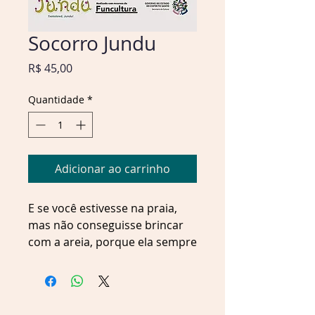
Socorro Jundu
Preço
R$ 45,00
Quantidade
*
Adicionar ao carrinho
E se você estivesse na praia,
mas não conseguisse brincar
com a areia, porque ela sempre
desaparecia misteriosamente?
Acompanhe um dia de sol de
Bia na praia, brincando em