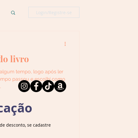
Login/Registre-se
do livro
 algum tempo, logo após ler
 tempo passou e escolhi como
.
cação
e desconto, se cadastre