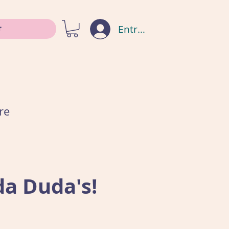
Entrar
re
da Duda's!