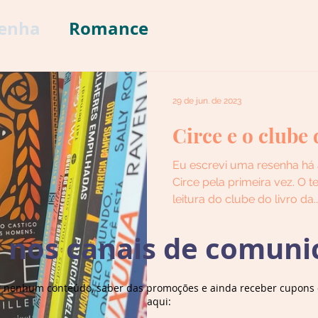
enha
Romance
29 de jun. de 2023
Circe e o clube 
Eu escrevi uma resenha há
Circe pela primeira vez. O
leitura do clube do livro da..
e nos canais de comuni
r nenhum conteúdo, saber das promoções e ainda receber cupons d
aqui: