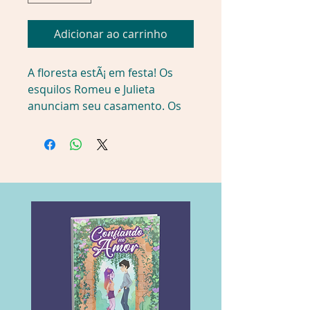
Adicionar ao carrinho
A floresta estÃ¡ em festa! Os 
esquilos Romeu e Julieta 
anunciam seu casamento. Os 
irmÃ£os raposa Nancy e Ted, 
juntamente com os demais 
habitantes do bosque, 
mobilizam-se para organizar 
uma celebraÃ§Ã£o 
encantadora, que inclui um 
bolo de cinco andares e tendo 
SoluÃ§o, a gralha festeira, 
como mestre de cerimÃ´nias 
musical. PorÃ©m, a festa Ã© 
subitamente ameaÃ§ada: 
oculto entre a folhagem, um 